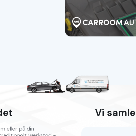
det
Vi samle
em eller på din
traditionelt værksted -