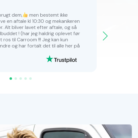
brugt dem,
men bestemt ikke
carroomauto 
ave en aftale kl 10:30 og mekanikeren
Min ene Anke
 Alt bliver lavet efter aftale, og så
trængte til a
ilbuddet ! (har jeg haldrig oplevet før
og de kom kna
 ros til Carroom !!! Jeg kan kun
Super god og
ndre og har fortalt det til alle her på
Nu køre min d
Ole Svend.
Ole Svend