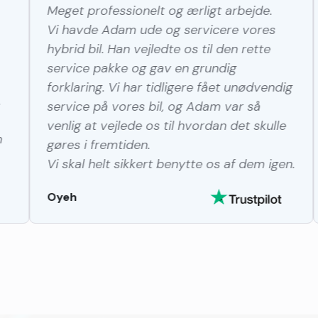
Må ærligt 
t professionelt og ærligt arbejde.
skeptisk i 
avde Adam ude og servicere vores
med tid, pr
d bil. Han vejledte os til den rette
Men det le
ice pakke og gav en grundig
aftalte. Bi
aring. Vi har tidligere fået unødvendig
begge mine
ice på vores bil, og Adam var så
endda til 
g at vejlede os til hvordan det skulle
andre vær
s i fremtiden.
Det kan va
kal helt sikkert benytte os af dem igen.
Service
h
Händvæer