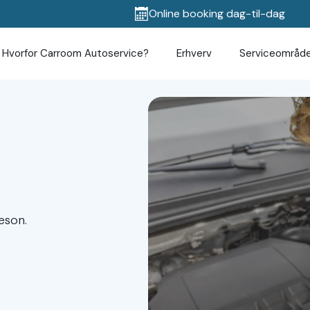
Online booking dag-til-dag
Hvorfor Carroom Autoservice?
Erhverv
Serviceområd
æson.