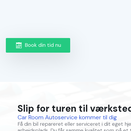
Book din tid nu
Slip for turen til værkste
Car Room Autoservice kommer til dig
Få din bil repareret eller serviceret i dit eget hj
arbejdsplads. Du får samme kvalitet som på et 