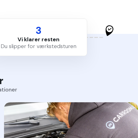
3
Vi klarer resten
Du slipper for værkstedsturen
r
ationer