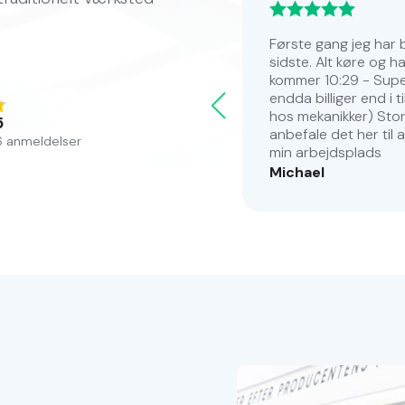
t arbejde.
Første gang jeg har 
ere vores hybrid bil. Han
sidste. Alt køre og h
vice pakke og gav en grundig
kommer 10:29 - Super.
fået unødvendig service på
endda billiger end i t
lig at vejlede os til hvordan
hos mekanikker) Stort
5
anbefale det her til a
6 anmeldelser
s af dem igen.
min arbejdsplads
Michael