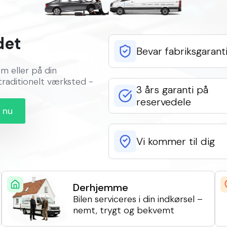
det
Bevar fabriksgarant
em eller på din
traditionelt værksted -
3 års garanti på
reservedele
d nu
Vi kommer til dig
Derhjemme
Bilen serviceres i din indkørsel –
nemt, trygt og bekvemt