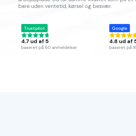
bare uden ventetid, kørsel og besvær.
Meget professionelt og ærlig
Vi havde Adam ude og servic
vejledte os til den rette ser
Trustpilot
Google
forklaring. Vi har tidligere 
vores bil, og Adam var så ven
4.7 ud af 5
4.8 ud af 
det skulle gøres i fremtiden.
baseret på 60 anmeldelser
baseret på 1
Vi skal helt sikkert benytte o
Oyeh