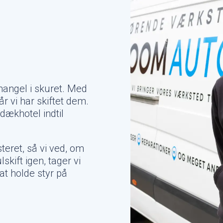
angel i skuret. Med
r vi har skiftet dem.
dækhotel indtil
eret, så vi ved, om
lskift igen, tager vi
t holde styr på