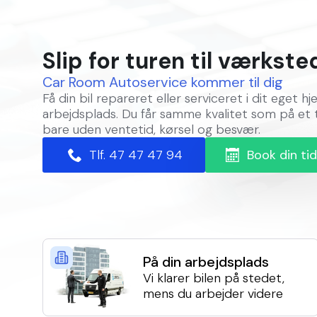
Slip for turen til værkste
Car Room Autoservice kommer til dig
Få din bil repareret eller serviceret i dit eget hj
arbejdsplads. Du får samme kvalitet som på et 
bare uden ventetid, kørsel og besvær.
Book din ti
Tlf. 47 47 47 94
På din arbejdsplads
Vi klarer bilen på stedet,
mens du arbejder videre