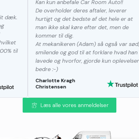
Kan kun anbefale Car Room Auto!!
Mege
De overholder deres aftaler, leverer
Vi h
hurtigt og det bedste af det hele er at
hybri
man ikke skal køre efter det, men de
serv
kommer til dig.
forkl
At mekanikeren (Adam) så også var sød,
serv
smilende og god til at forklare hvad han
venli
lavede og hvorfor, gjorde kun oplevelsen
gøre
bedre :-)
Vi s
Charlotte Kragh
Oye
Christensen
Læs alle vores anmeldelser